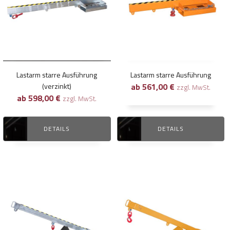
mehrere
mehrere
Varianten
Varianten
auf.
auf.
Die
Die
Optionen
Optionen
können
können
Lastarm starre Ausführung
Lastarm starre Ausführung
auf
auf
(verzinkt)
ab
561,00
€
zzgl. MwSt.
der
der
ab
598,00
€
zzgl. MwSt.
Produktseite
Produktseite
gewählt
gewählt
DETAILS
DETAILS
werden
werden