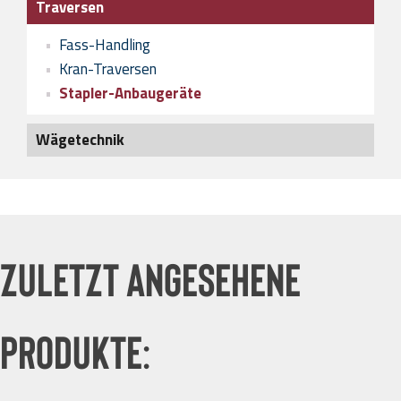
Traversen
Rundschlingen
Schutz für Anschlagmittel
Fass-Handling
Kran-Traversen
Stapler-Anbaugeräte
Wägetechnik
Zuletzt angesehene
Produkte: