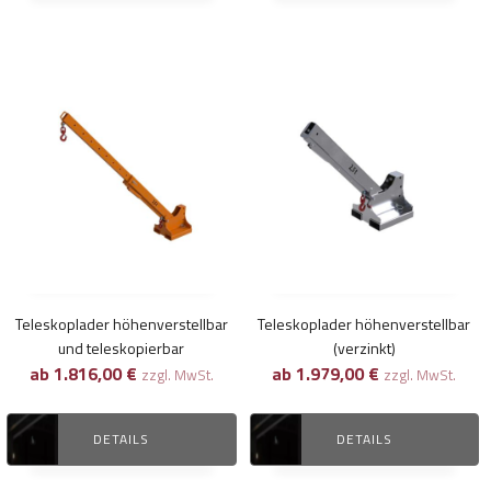
Dieses
Dieses
Produkt
Produkt
weist
weist
mehrere
mehrere
Varianten
Varianten
auf.
auf.
Die
Die
Optionen
Optionen
können
können
Teleskoplader höhenverstellbar
Teleskoplader höhenverstellbar
auf
auf
und teleskopierbar
(verzinkt)
der
der
ab
1.816,00
€
ab
1.979,00
€
zzgl. MwSt.
zzgl. MwSt.
Produktseite
Produktseite
gewählt
gewählt
DETAILS
DETAILS
werden
werden