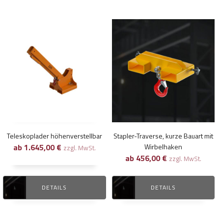
Dieses
Dieses
Produkt
Produkt
weist
weist
mehrere
mehrere
Varianten
Varianten
auf.
auf.
Die
Die
Optionen
Optionen
können
können
Teleskoplader höhenverstellbar
Stapler-Traverse, kurze Bauart mit
auf
auf
ab
1.645,00
€
Wirbelhaken
zzgl. MwSt.
der
der
ab
456,00
€
zzgl. MwSt.
Produktseite
Produktseite
gewählt
gewählt
DETAILS
DETAILS
werden
werden