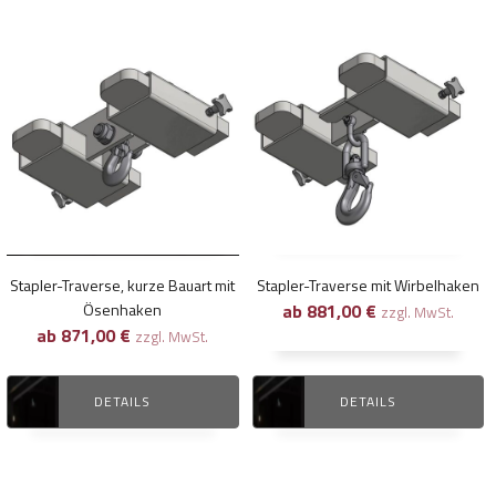
Dieses
Dieses
Produkt
Produkt
weist
weist
mehrere
mehrere
Varianten
Varianten
auf.
auf.
Die
Die
Optionen
Optionen
können
können
Stapler-Traverse, kurze Bauart mit
Stapler-Traverse mit Wirbelhaken
auf
auf
Ösenhaken
ab
881,00
€
zzgl. MwSt.
der
der
ab
871,00
€
zzgl. MwSt.
Produktseite
Produktseite
gewählt
gewählt
DETAILS
DETAILS
werden
werden