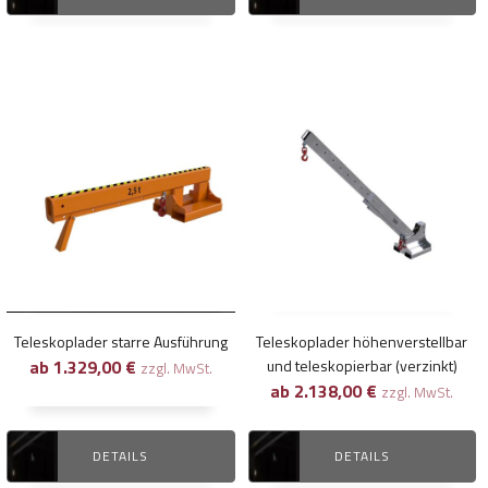
werden
Dieses
Dieses
Produkt
Produkt
weist
weist
mehrere
mehrere
Varianten
Varianten
auf.
auf.
Die
Die
Optionen
Optionen
können
können
Teleskoplader starre Ausführung
Teleskoplader höhenverstellbar
auf
auf
ab
1.329,00
€
und teleskopierbar (verzinkt)
zzgl. MwSt.
der
der
ab
2.138,00
€
zzgl. MwSt.
Produktseite
Produktseite
gewählt
gewählt
DETAILS
DETAILS
werden
werden