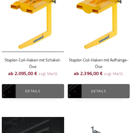
Produkt
Produkt
weist
weist
mehrere
mehrere
Varianten
Varianten
auf.
auf.
Die
Die
Optionen
Optionen
können
können
Stapler-Coil-Haken mit Schäkel-
Stapler-Coil-Haken mit Aufhänge-
auf
auf
Öse
Öse
der
der
ab
2.095,00
€
ab
2.396,00
€
zzgl. MwSt.
zzgl. MwSt.
Produktseite
Produktseite
gewählt
gewählt
DETAILS
DETAILS
werden
werden