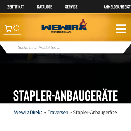
Zertifikat
Kataloge
Service
Anmelden/regist
Products
search
Stapler-Anbaugeräte
WewiraDirekt
»
Traversen
»
Stapler-Anbaugeräte