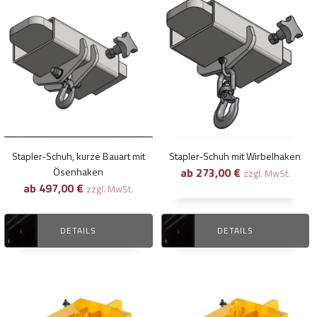
Produkt
Produkt
weist
weist
mehrere
mehrere
Varianten
Varianten
auf.
auf.
Die
Die
Optionen
Optionen
können
können
Stapler-Schuh, kurze Bauart mit
Stapler-Schuh mit Wirbelhaken
auf
auf
Ösenhaken
ab
273,00
€
zzgl. MwSt.
der
der
ab
497,00
€
zzgl. MwSt.
Produktseite
Produktseite
gewählt
gewählt
DETAILS
DETAILS
werden
werden
Dieses
Dieses