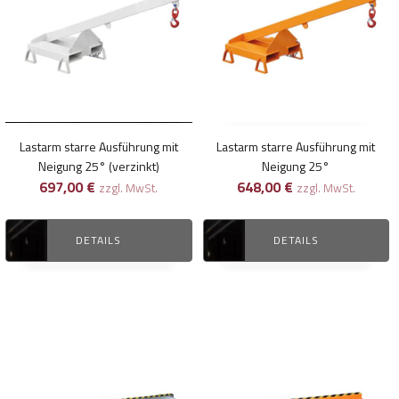
Lastarm starre Ausführung mit
Lastarm starre Ausführung mit
Neigung 25° (verzinkt)
Neigung 25°
697,00
€
648,00
€
zzgl. MwSt.
zzgl. MwSt.
DETAILS
DETAILS
Dieses
Dieses
Produkt
Produkt
weist
weist