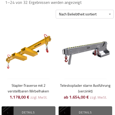
Nach
1–24 von 32 Ergebnissen werden angezeigt
Beliebtheit
sortiert
Dieses
Produkt
weist
mehrere
Varianten
auf.
Die
Optionen
können
Stapler-Traverse mit 2
Teleskoplader starre Ausführung
auf
verstellbaren Wirbelhaken
(verzinkt)
der
1.178,00
€
ab
1.654,00
€
zzgl. MwSt.
zzgl. MwSt.
Produktseite
gewählt
DETAILS
DETAILS