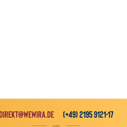
direkt@wewira.de
(+49) 2195 9121-17
oder