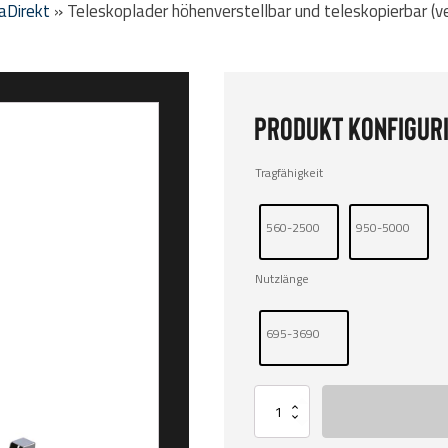
aDirekt
»
Teleskoplader höhenverstellbar und teleskopierbar (ve
Produkt konfiguri
Tragfähigkeit
560-2500
950-5000
Nutzlänge
695-3690
Teleskoplader
höhenverstellbar
und