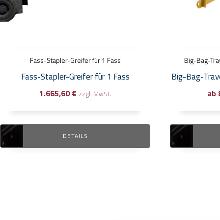
können
auf
der
Produktseite
Fass-Stapler-Greifer für 1 Fass
gewählt
Big-Bag-Tra
werden
Fass-Stapler-Greifer für 1 Fass
Big-Bag-Trav
1.665,60
€
ab
zzgl. MwSt.
DETAILS