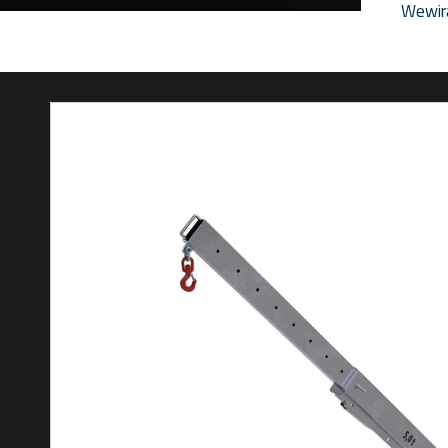
Wewir