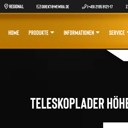
REGIONAL
Z
DIREKT@WEWIRA.DE
(+49) 2195 9121-17
HOME
PRODUKTE
INFORMATIONEN
SERVICE
Pr
se
Teleskoplader höhe