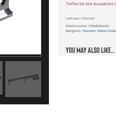
teleskopierbar
Treffen Sie eine Auswahl pro 
(verzinkt)
Menge
Lieferzeit:
2 Wochen
Artikelnummer:
538484044fb4
Kategorien:
Traversen
,
Stapler-Anba
You may also like…