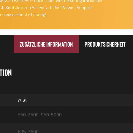
cht wissen welches Produkt oder welche Konfiguration die
 ist. Kontaktieren Sie einfach den Wewira Support -
n wir die beste Lösung!
Zusätzliche Information
Produktsicherheit
tion
n. a.
560-2500, 950-5000
695-3690