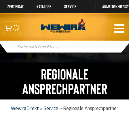
Zertifikat
Kataloge
Service
Anmelden/regist
Products
search
Regionale
Ansprechpartner
WewiraDirekt
»
Service
»
Regionale Ansprechpartner