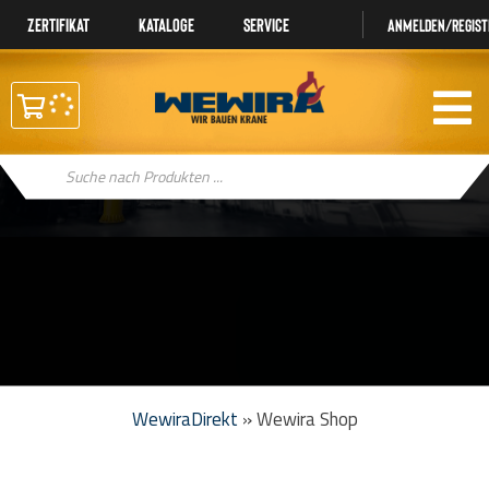
Zertifikat
Kataloge
Service
Anmelden/regist
Products
search
WewiraDirekt
»
Wewira Shop