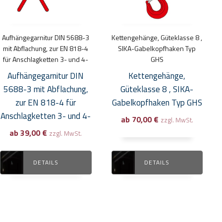
auf.
auf.
Die
Die
Optionen
Optionen
Aufhängegarnitur DIN 5688-3
Kettengehänge, Güteklasse 8 ,
können
können
mit Abflachung, zur EN 818-4
SIKA-Gabelkopfhaken Typ
auf
auf
für Anschlagketten 3- und 4-
GHS
der
der
Aufhängegarnitur DIN
Kettengehänge,
Produktseite
Produktseite
5688-3 mit Abflachung,
Güteklasse 8 , SIKA-
gewählt
gewählt
zur EN 818-4 für
Gabelkopfhaken Typ GHS
werden
werden
Anschlagketten 3- und 4-
ab
70,00
€
zzgl. MwSt.
ab
39,00
€
zzgl. MwSt.
DETAILS
DETAILS