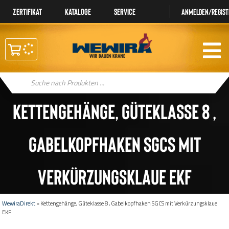
Zertifikat
Kataloge
Service
Anmelden/regist
Products
search
Kettengehänge, Güteklasse 8 ,
Gabelkopfhaken SGCS mit
Verkürzungsklaue EKF
WewiraDirekt
»
Kettengehänge, Güteklasse 8 , Gabelkopfhaken SGCS mit Verkürzungsklaue
EKF