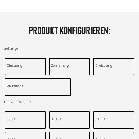
Produkt konfigurieren:
Gehänge
Einstrang
Zweistrang
Dreistrang
Vierstrang
Tragfähigkeit in kg
1.120
1.500
2.000