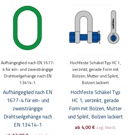
Dieses
Dieses
Produkt
Produkt
weist
weist
mehrere
mehrere
Varianten
Varianten
auf.
auf.
Die
Die
Optionen
Optionen
Aufhängeglied nach EN 1677-
Hochfeste Schäkel Typ HC 1,
können
können
4 für ein- und zweisträngige
verzinkt, gerade Form mit
auf
auf
Drahtseilgehänge nach EN
Bolzen, Mutter und Splint,
13414-1
Bolzen lackiert
der
der
Produktseite
Produktseite
Aufhängeglied nach EN
Hochfeste Schäkel Typ
gewählt
gewählt
1677-4 für ein- und
HC 1, verzinkt, gerade
werden
werden
zweisträngige
Form mit Bolzen, Mutter
Drahtseilgehänge nach
und Splint, Bolzen lackiert
EN 13414-1
ab
4,00
€
zzgl. MwSt.