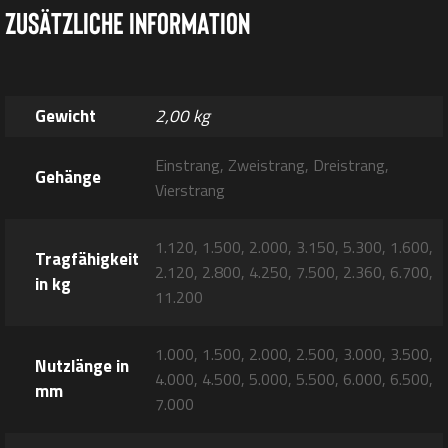
Zusätzliche Information
Gewicht
2,00 kg
Einstrang, Zweistrang, Dreistrang,
Gehänge
Vierstrang
1.120, 1.500, 2.000, 3.150, 5.300, 1.600,
Tragfähigkeit
2.120, 2.800, 4.250, 7.500, 2.360, 6.700,
in kg
11.200
1.000, 1.500, 2.000, 2.500, 3.000, 3.500,
Nutzlänge in
4.000, 4.500, 5.000, 5.500, 6.000, 6.500,
mm
7.000