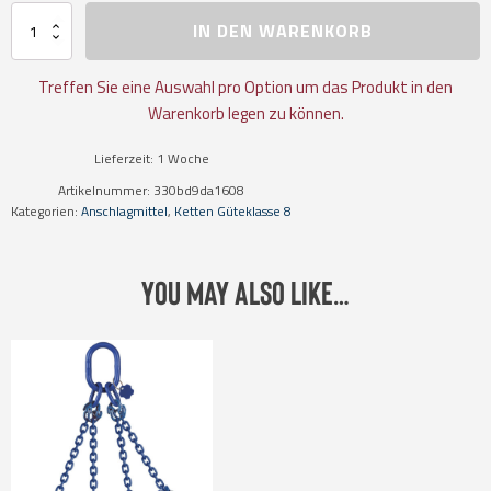
Kettengehänge,
IN DEN WARENKORB
Güteklasse
8
,
Treffen Sie eine Auswahl pro Option um das Produkt in den
Gabelkopfhaken
Warenkorb legen zu können.
SGCS
mit
Lieferzeit:
1 Woche
Verkürzungsklaue
EKF
Artikelnummer:
330bd9da1608
Menge
Kategorien:
Anschlagmittel
,
Ketten Güteklasse 8
You may also like…