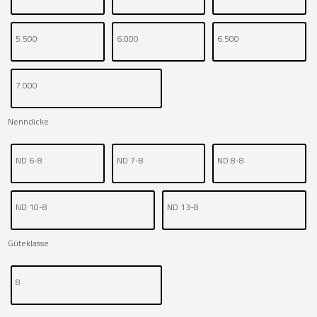
5.500
6.000
6.500
7.000
Nenndicke
ND 6-8
ND 7-8
ND 8-8
ND 10-8
ND 13-8
Güteklasse
8