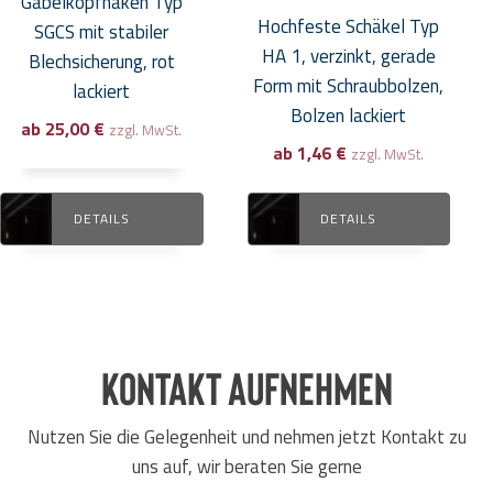
Gabelkopfhaken Typ
Produktseite
Produktseite
Hochfeste Schäkel Typ
SGCS mit stabiler
gewählt
gewählt
HA 1, verzinkt, gerade
Blechsicherung, rot
werden
werden
Form mit Schraubbolzen,
lackiert
Bolzen lackiert
ab
25,00
€
zzgl. MwSt.
ab
1,46
€
zzgl. MwSt.
DETAILS
DETAILS
Kontakt aufnehmen
Nutzen Sie die Gelegenheit und nehmen jetzt Kontakt zu
uns auf, wir beraten Sie gerne