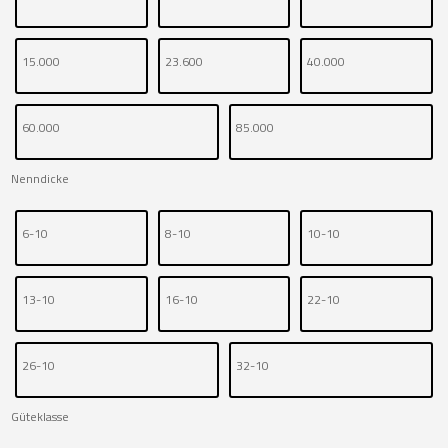
15.000
23.600
40.000
60.000
85.000
Nenndicke
6-10
8-10
10-10
13-10
16-10
22-10
26-10
32-10
Güteklasse