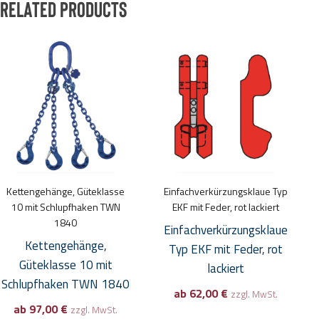
Related products
Dieses
Dieses
Produkt
Produkt
weist
weist
mehrere
mehrere
Varianten
Varianten
auf.
auf.
Die
Die
Optionen
Optionen
Kettengehänge, Güteklasse
Einfachverkürzungsklaue Typ
können
können
10 mit Schlupfhaken TWN
EKF mit Feder, rot lackiert
auf
auf
1840
Einfachverkürzungsklaue
der
der
Kettengehänge,
Typ EKF mit Feder, rot
Produktseite
Produktseite
Güteklasse 10 mit
lackiert
gewählt
gewählt
Schlupfhaken TWN 1840
ab
62,00
€
zzgl. MwSt.
werden
werden
ab
97,00
€
zzgl. MwSt.