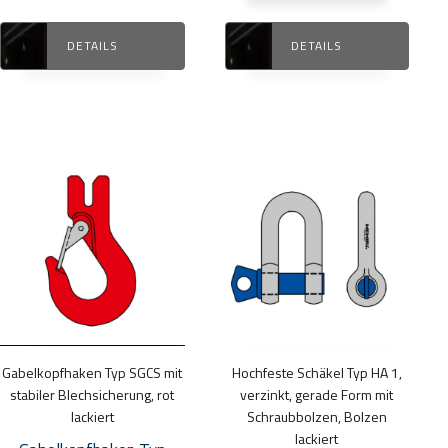
DETAILS
DETAILS
Dieses
Dieses
Produkt
Produkt
weist
weist
mehrere
mehrere
Varianten
Varianten
auf.
auf.
Die
Die
Optionen
Optionen
Gabelkopfhaken Typ SGCS mit
Hochfeste Schäkel Typ HA 1,
können
können
stabiler Blechsicherung, rot
verzinkt, gerade Form mit
auf
auf
lackiert
Schraubbolzen, Bolzen
lackiert
der
der