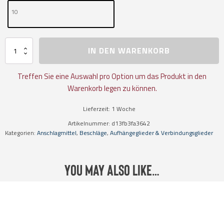
10
Aufhängegarnitur
IN DEN WARENKORB
DIN
5688
für
Treffen Sie eine Auswahl pro Option um das Produkt in den
3-
Warenkorb legen zu können.
und
4-
Lieferzeit:
1 Woche
strängige
Anschlagketten
Artikelnummer:
d13fb3fa3642
Menge
Kategorien:
Anschlagmittel
,
Beschläge
,
Aufhängeglieder & Verbindungsglieder
You may also like…