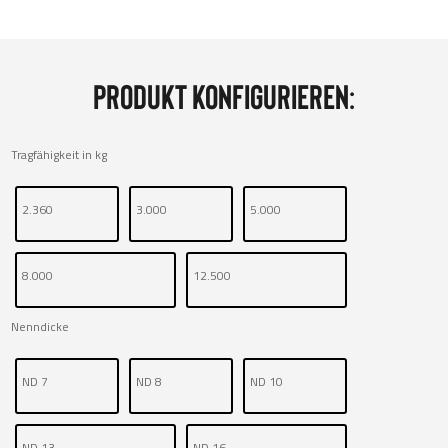
Produkt konfigurieren:
Tragfähigkeit in kg
2.360
3.000
5.000
8.000
12.500
Nenndicke
ND 7
ND 8
ND 10
ND 13
ND 16