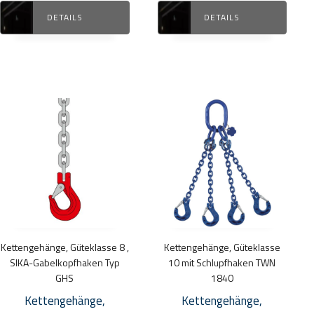
DETAILS
DETAILS
Dieses
Dieses
Produkt
Produkt
weist
weist
mehrere
mehrere
Varianten
Varianten
auf.
auf.
Die
Die
Optionen
Optionen
Kettengehänge, Güteklasse 8 ,
Kettengehänge, Güteklasse
können
können
SIKA-Gabelkopfhaken Typ
10 mit Schlupfhaken TWN
auf
auf
GHS
1840
der
der
Kettengehänge,
Kettengehänge,