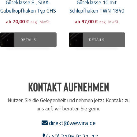
Produktseite
Produktseite
Güteklasse 8 , SIKA-
Güteklasse 10 mit
gewählt
gewählt
Gabelkopfhaken Typ GHS
Schlupfhaken TWN 1840
werden
werden
ab
70,00
€
ab
97,00
€
zzgl. MwSt.
zzgl. MwSt.
DETAILS
DETAILS
Kontakt aufnehmen
Nutzen Sie die Gelegenheit und nehmen jetzt Kontakt zu
uns auf, wir beraten Sie gerne
direkt@wewira.de
(+49) 2195 9121-17