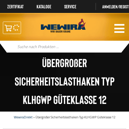
Zertifikat
Kataloge
Service
Anmelden/regist
Products
search
Übergroßer
Sicherheitslasthaken Typ
KLHGWP Güteklasse 12
WewiraDirekt
»
Übergroßer Sicherheitslasthaken Typ KLHGWP Güteklasse 12