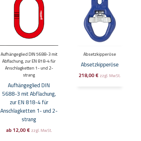
weist
mehrere
Varianten
auf.
Die
Optionen
Aufhängeglied DIN 5688-3 mit
Absetzkipperöse
können
Abflachung, zur EN 818-4 für
Absetzkipperöse
auf
Anschlagketten 1- und 2-
strang
218,00
€
der
zzgl. MwSt.
Produktseite
Aufhängeglied DIN
gewählt
5688-3 mit Abflachung,
werden
zur EN 818-4 für
Anschlagketten 1- und 2-
strang
ab
12,00
€
zzgl. MwSt.