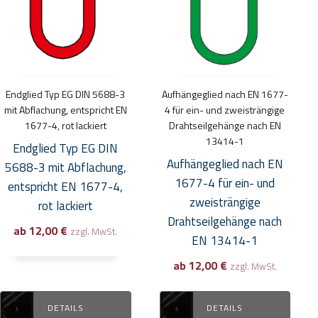
mehrere
mehrere
Varianten
Varianten
auf.
auf.
Die
Die
Optionen
Optionen
Endglied Typ EG DIN 5688-3
Aufhängeglied nach EN 1677-
können
können
mit Abflachung, entspricht EN
4 für ein- und zweisträngige
auf
auf
1677-4, rot lackiert
Drahtseilgehänge nach EN
13414-1
der
der
Endglied Typ EG DIN
Produktseite
Produktseite
Aufhängeglied nach EN
5688-3 mit Abflachung,
gewählt
gewählt
1677-4 für ein- und
entspricht EN 1677-4,
werden
werden
zweisträngige
rot lackiert
Drahtseilgehänge nach
ab
12,00
€
zzgl. MwSt.
EN 13414-1
ab
12,00
€
zzgl. MwSt.
DETAILS
DETAILS