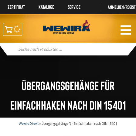
Zertifikat
Kataloge
Service
Anmelden/regist
Products
search
Übergangsgehänge für
Einfachhaken nach DIN 15401
WewiraDirekt
»
Übergangsgehänge für Einfachhaken nach DIN 15401