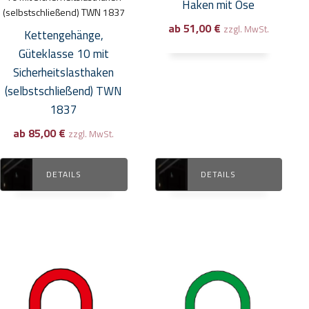
Haken mit Öse
auf
auf
(selbstschließend) TWN 1837
ab
51,00
€
der
der
zzgl. MwSt.
Kettengehänge,
Produktseite
Produktseite
Güteklasse 10 mit
gewählt
gewählt
Sicherheitslasthaken
werden
werden
(selbstschließend) TWN
1837
ab
85,00
€
zzgl. MwSt.
DETAILS
DETAILS
Dieses
Dieses
Produkt
Produkt
weist
weist