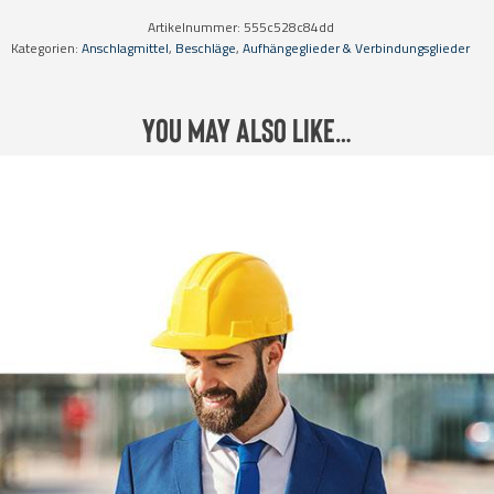
Artikelnummer:
555c528c84dd
Kategorien:
Anschlagmittel
,
Beschläge
,
Aufhängeglieder & Verbindungsglieder
You may also like…