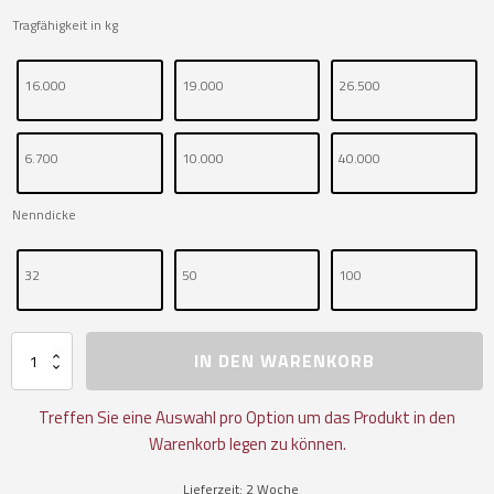
Tragfähigkeit in kg
16.000
19.000
26.500
6.700
10.000
40.000
Nenndicke
32
50
100
Übergangsgehänge
IN DEN WARENKORB
für
Einfachhaken
nach
Treffen Sie eine Auswahl pro Option um das Produkt in den
DIN
Warenkorb legen zu können.
15401
Menge
Lieferzeit:
2 Woche