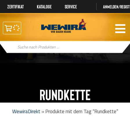
Zertifikat
Kataloge
Service
Anmelden/regist
Products
search
Rundkette
WewiraDirekt
»
Produkte mit dem Tag “Rundkette”