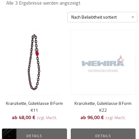
Nach
Alle 3 Ergebnisse werden angezeigt
Beliebtheit
sortiert
Dieses
Dieses
Produkt
Produkt
weist
weist
mehrere
mehrere
Varianten
Varianten
auf.
auf.
Die
Die
Optionen
Optionen
können
können
Kranzkette, Güteklasse 8 Form
Kranzkette, Güteklasse 8 Form
auf
auf
K11
K22
der
der
ab
48,00
€
ab
96,00
€
zzgl. MwSt.
zzgl. MwSt.
Produktseite
Produktseite
gewählt
gewählt
DETAILS
DETAILS