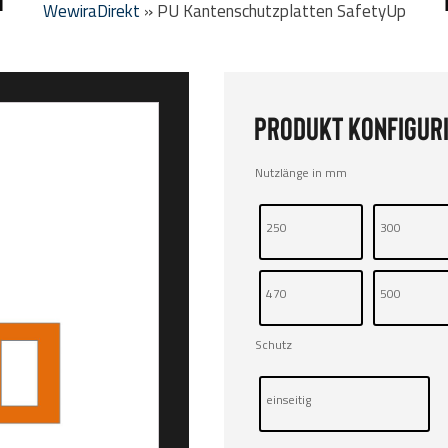
WewiraDirekt
»
PU Kantenschutzplatten SafetyUp
Produkt konfiguri
Nutzlänge in mm
250
300
470
500
Schutz
einseitig