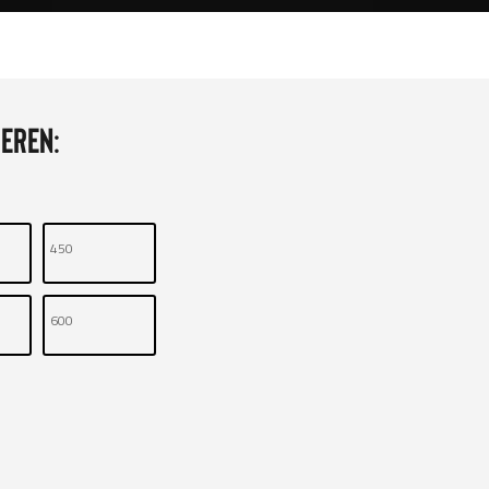
eren:
450
600