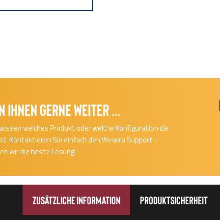
n Ihnen gerne Weiter ...
cht wissen welches Produkt oder welche Konfiguration die
 ist. Kontaktieren Sie einfach den Wewira Support -
n wir die beste Lösung!
Zusätzliche Information
Produktsicherheit