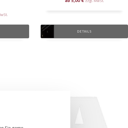
ab
5,00
€
zzgl. MwSt.
MwSt.
DETAILS