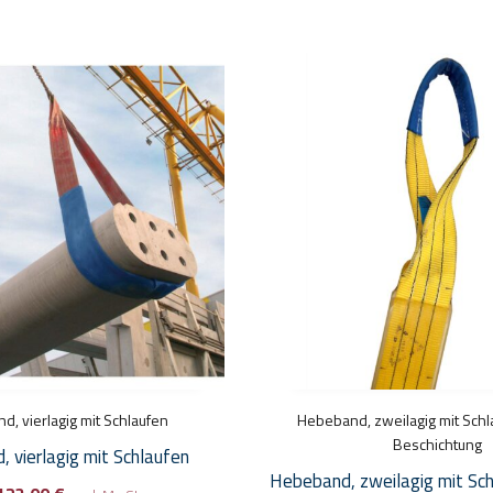
Dieses
Produkt
weist
mehrere
Varianten
auf.
Die
Optionen
können
auf
der
Produktseite
, vierlagig mit Schlaufen
gewählt
Hebeband, zweilagig mit Schl
Beschichtung
werden
 vierlagig mit Schlaufen
Hebeband, zweilagig mit Sc