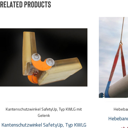
Related products
Dieses
Produkt
weist
mehrere
Varianten
auf.
Die
Optionen
können
auf
der
Produktseite
Kantenschutzwinkel SafetyUp, Typ KWLG mit
gewählt
Hebeband
Gelenk
werden
Hebeband,
Kantenschutzwinkel SafetyUp, Typ KWLG