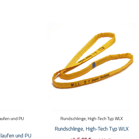
Dieses
Produkt
weist
mehrere
Varianten
auf.
Die
Optionen
können
auf
der
Produktseite
aufen und PU
gewählt
Rundschlinge, High-Tech Typ WLX
werden
Rundschlinge, High-Tech Typ WLX
hlaufen und PU