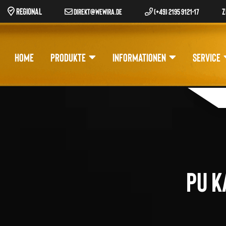
REGIONAL
Z
DIREKT@WEWIRA.DE
(+49) 2195 9121-17
HOME
PRODUKTE
INFORMATIONEN
SERVICE
Pr
se
PU K