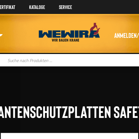
ertifikat
Kataloge
Service
Anmelden/
oducts
arch
antenschutzplatten Saf