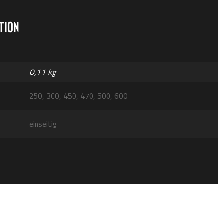
tion
0,11 kg
250, 300, 450, 470, 500, 600
einseitig