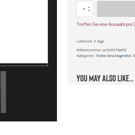
PU
Kantenschutzplatten
SafetyUp
Menge
Treffen Sie eine Auswahl pro 
Lieferzeit:
3 Tage
Artikelnummer:
ae5b6376af00
Kategorien:
Textile Anschlagmittel
,
S
You may also like…