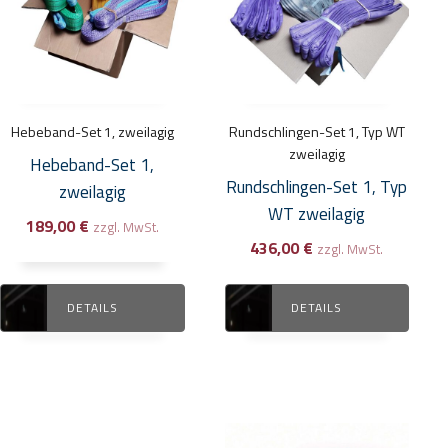
Hebeband-Set 1, zweilagig
Rundschlingen-Set 1, Typ WT
zweilagig
Hebeband-Set 1,
Rundschlingen-Set 1, Typ
zweilagig
WT zweilagig
189,00
€
zzgl. MwSt.
436,00
€
zzgl. MwSt.
DETAILS
DETAILS
Dieses
Dieses