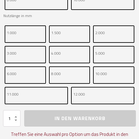
Nutzlänge in mm
1.000
1.500
2.000
3.000
4.000
5.000
6.000
8.000
10.000
11.000
12.000
Hebeband,
IN DEN WARENKORB
zweilagig
mit
Schlaufen
Treffen Sie eine Auswahl pro Option um das Produkt in den