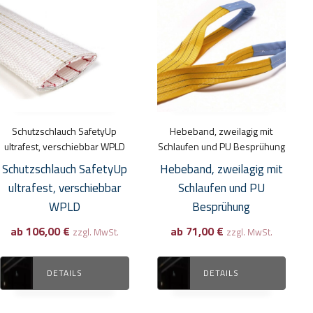
Produkt
Produkt
weist
weist
mehrere
mehrere
Varianten
Varianten
auf.
auf.
Die
Die
Optionen
Optionen
Schutzschlauch SafetyUp
Hebeband, zweilagig mit
können
können
ultrafest, verschiebbar WPLD
Schlaufen und PU Besprühung
auf
auf
Schutzschlauch SafetyUp
Hebeband, zweilagig mit
der
der
ultrafest, verschiebbar
Schlaufen und PU
Produktseite
Produktseite
WPLD
Besprühung
gewählt
gewählt
ab
106,00
€
ab
71,00
€
zzgl. MwSt.
zzgl. MwSt.
werden
werden
DETAILS
DETAILS