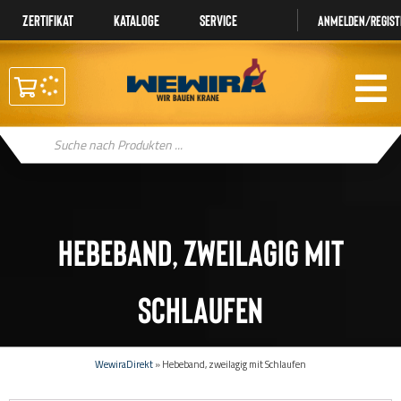
Zertifikat
Kataloge
Service
Anmelden/regist
Products
search
Hebeband, zweilagig mit
Schlaufen
WewiraDirekt
»
Hebeband, zweilagig mit Schlaufen