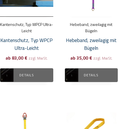
auf.
auf.
Die
Die
Optionen
Optionen
Kantenschutz, Typ WPCP Ultra-
Hebeband, zweilagig mit
können
können
Leicht
Bügeln
auf
auf
Kantenschutz, Typ WPCP
Hebeband, zweilagig mit
der
der
Ultra-Leicht
Bügeln
Produktseite
Produktseite
ab
83,00
€
ab
35,00
€
zzgl. MwSt.
zzgl. MwSt.
gewählt
gewählt
werden
werden
DETAILS
DETAILS
Dieses
Dieses
Produkt
Produkt
weist
weist