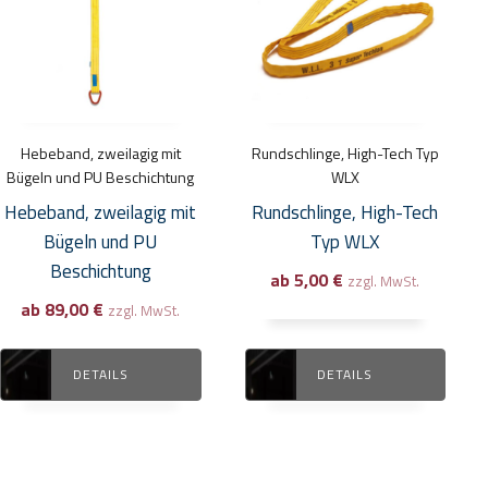
mehrere
mehrere
Varianten
Varianten
auf.
auf.
Die
Die
Optionen
Optionen
Hebeband, zweilagig mit
Rundschlinge, High-Tech Typ
können
können
Bügeln und PU Beschichtung
WLX
auf
auf
Hebeband, zweilagig mit
Rundschlinge, High-Tech
der
der
Bügeln und PU
Typ WLX
Produktseite
Produktseite
Beschichtung
ab
5,00
€
zzgl. MwSt.
gewählt
gewählt
ab
89,00
€
zzgl. MwSt.
werden
werden
DETAILS
DETAILS