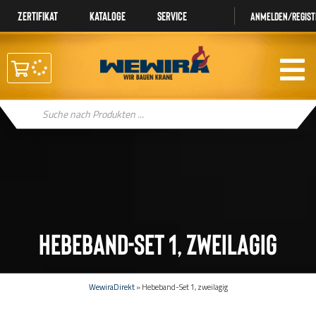
Zertifikat
Kataloge
Service
Anmelden/regist
Products
search
Hebeband-Set 1, zweilagig
WewiraDirekt
»
Hebeband-Set 1, zweilagig