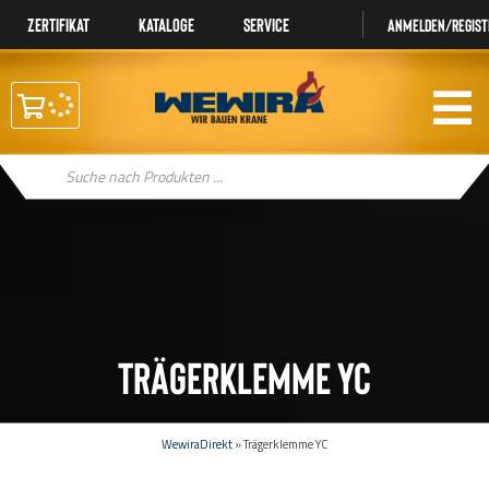
Zertifikat
Kataloge
Service
Anmelden/regist
Products
search
Trägerklemme YC
WewiraDirekt
»
Trägerklemme YC