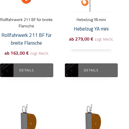
auf.
auf.
Die
Die
Optionen
Optionen
Rollfahrwerk 211 BF für breite
Hebelzug YA mini
können
können
Flansche
Hebelzug YA mini
auf
auf
Rollfahrwerk 211 BF für
ab
279,00
€
der
der
zzgl. MwSt.
breite Flansche
Produktseite
Produktseite
ab
163,00
€
zzgl. MwSt.
gewählt
gewählt
werden
werden
DETAILS
DETAILS
Dieses
Dieses
Produkt
Produkt
weist
weist