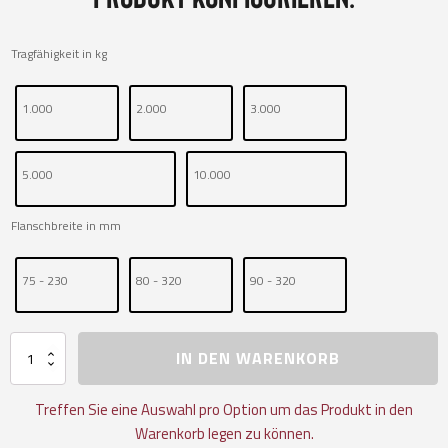
Tragfähigkeit in kg
1.000
2.000
3.000
5.000
10.000
Flanschbreite in mm
75 - 230
80 - 320
90 - 320
Trägerklemme
IN DEN WARENKORB
YC
Menge
Treffen Sie eine Auswahl pro Option um das Produkt in den
Warenkorb legen zu können.