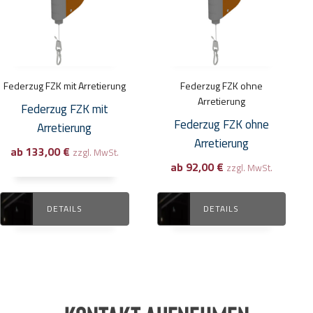
mehrere
mehrere
Varianten
Varianten
auf.
auf.
Die
Die
Optionen
Optionen
Federzug FZK mit Arretierung
Federzug FZK ohne
können
können
Arretierung
Federzug FZK mit
auf
auf
Federzug FZK ohne
Arretierung
der
der
Arretierung
ab
133,00
€
Produktseite
Produktseite
zzgl. MwSt.
ab
92,00
€
zzgl. MwSt.
gewählt
gewählt
werden
werden
DETAILS
DETAILS