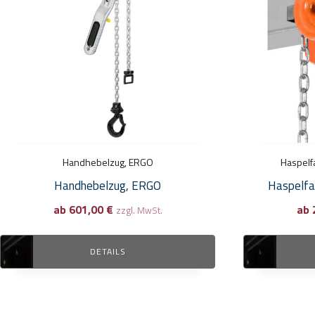
Varianten
Varianten
auf.
auf.
Die
Die
Optionen
Optionen
können
können
auf
auf
der
der
Produktseite
Produktseite
gewählt
Handhebelzug, ERGO
gewählt
Haspelf
werden
werden
Handhebelzug, ERGO
Haspelfa
ab
601,00
€
ab
zzgl. MwSt.
DETAILS