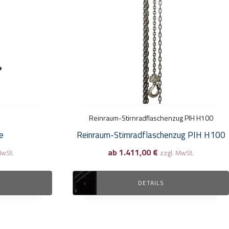
Varianten
auf.
Die
Optionen
können
auf
der
Produktseite
gewählt
Reinraum-Stirnradflaschenzug PIH H100
werden
e
Reinraum-Stirnradflaschenzug PIH H100
ab
1.411,00
€
MwSt.
zzgl. MwSt.
DETAILS