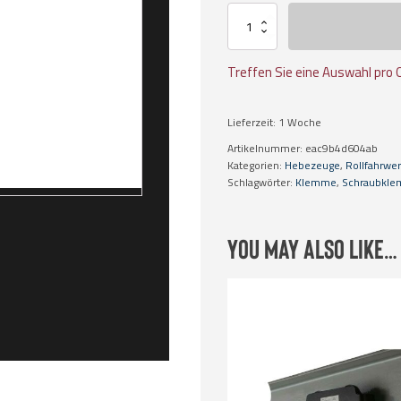
Trägerklemme
SVSW
Menge
Treffen Sie eine Auswahl pro 
Lieferzeit:
1 Woche
Artikelnummer:
eac9b4d604ab
Kategorien:
Hebezeuge
,
Rollfahrwe
Schlagwörter:
Klemme
,
Schraubkl
You may also like…