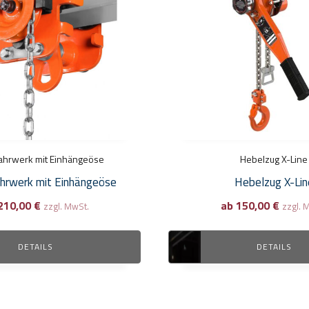
Varianten
auf.
Die
Optionen
können
auf
der
Produktseite
ahrwerk mit Einhängeöse
gewählt
Hebelzug X-Line
werden
hrwerk mit Einhängeöse
Hebelzug X-Lin
210,00
€
ab
150,00
€
zzgl. MwSt.
zzgl. 
DETAILS
DETAILS