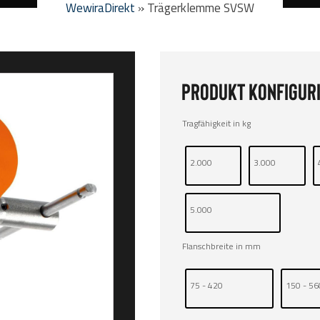
WewiraDirekt
»
Trägerklemme SVSW
Produkt konfiguri
Tragfähigkeit in kg
2.000
3.000
5.000
Flanschbreite in mm
75 - 420
150 - 56