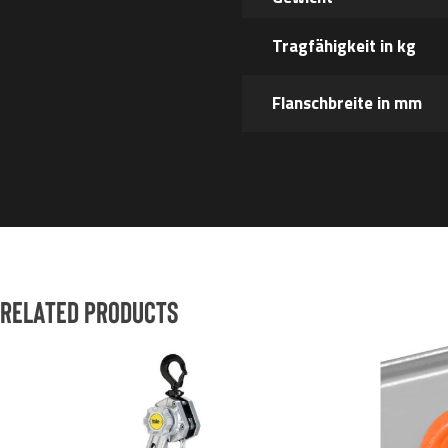
Tragfähigkeit in kg
Flanschbreite in mm
Related products
Dieses
Dieses
Produkt
Produkt
weist
weist
mehrere
mehrere