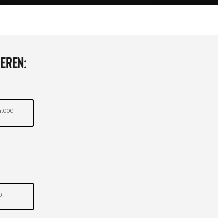
eren:
4.000
0