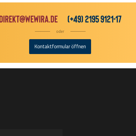
direkt@wewira.de
(+49) 2195 9121-17
oder
Kontaktformular öffnen