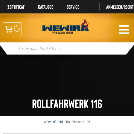
Zertifikat
Kataloge
Service
Anmelden/regist
Products
search
Rollfahrwerk 116
WewiraDirekt
»
Rollfahrwerk 116