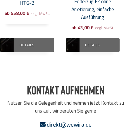
Federzug FZ ohne
HTG-B
der
der
Arretierung, einfache
ab
558,00
€
Produktseite
Produktseite
zzgl. MwSt.
Ausführung
gewählt
gewählt
ab
43,00
€
zzgl. MwSt.
werden
werden
DETAILS
DETAILS
Kontakt aufnehmen
Nutzen Sie die Gelegenheit und nehmen jetzt Kontakt zu
uns auf, wir beraten Sie gerne
direkt@wewira.de