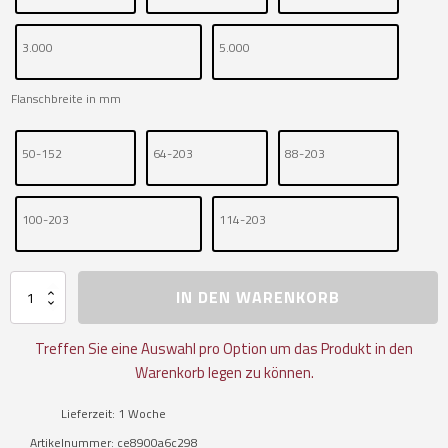
3.000
5.000
Flanschbreite in mm
50-152
64-203
88-203
100-203
114-203
Rollfahrwerk
IN DEN WARENKORB
116
Menge
Treffen Sie eine Auswahl pro Option um das Produkt in den
Warenkorb legen zu können.
Lieferzeit:
1 Woche
Artikelnummer:
ce8900a6c298