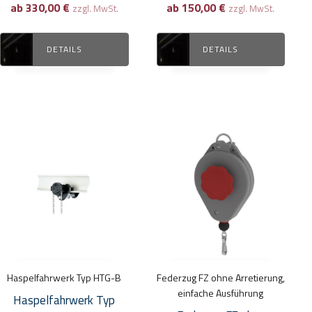
ab
330,00
€
ab
150,00
€
der
der
zzgl. MwSt.
zzgl. MwSt.
Produktseite
Produktseite
gewählt
gewählt
DETAILS
DETAILS
werden
werden
Dieses
Dieses
Produkt
Produkt
weist
weist
mehrere
mehrere
Varianten
Varianten
auf.
auf.
Die
Die
Optionen
Optionen
Haspelfahrwerk Typ HTG-B
Federzug FZ ohne Arretierung,
können
können
einfache Ausführung
Haspelfahrwerk Typ
auf
auf