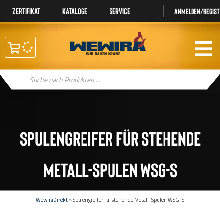
Zertifikat
Kataloge
Service
Anmelden/regist
Products
search
Spulengreifer für stehende
Metall-Spulen WSG-S
WewiraDirekt
»
Spulengreifer für stehende Metall-Spulen WSG-S