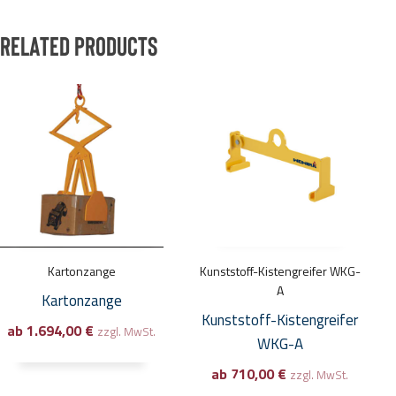
Related products
Dieses
Dieses
Produkt
Produkt
weist
weist
mehrere
mehrere
Varianten
Varianten
auf.
auf.
Die
Die
Optionen
Optionen
Kartonzange
Kunststoff-Kistengreifer WKG-
können
können
A
Kartonzange
auf
auf
Kunststoff-Kistengreifer
ab
1.694,00
€
der
der
zzgl. MwSt.
WKG-A
Produktseite
Produktseite
ab
710,00
€
zzgl. MwSt.
gewählt
gewählt