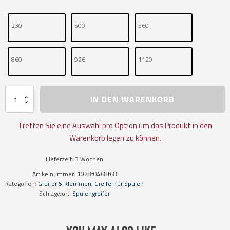
230
500
560
860
926
1120
Spulengreifer
IN DEN WARENKORB
für
stehende
Metall-
Treffen Sie eine Auswahl pro Option um das Produkt in den
Spulen
Warenkorb legen zu können.
WSG-
S
Lieferzeit:
3 Wochen
Menge
Artikelnummer:
1078f0468f68
Kategorien:
Greifer & Klemmen
,
Greifer für Spulen
Schlagwort:
Spulengreifer