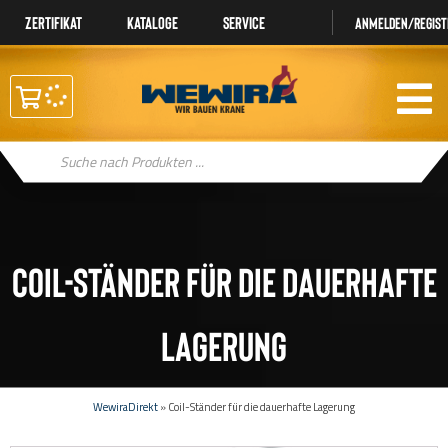
Zertifikat
Kataloge
Service
Anmelden/regist
Products
search
Coil-Ständer für die dauerhafte
Lagerung
WewiraDirekt
»
Coil-Ständer für die dauerhafte Lagerung