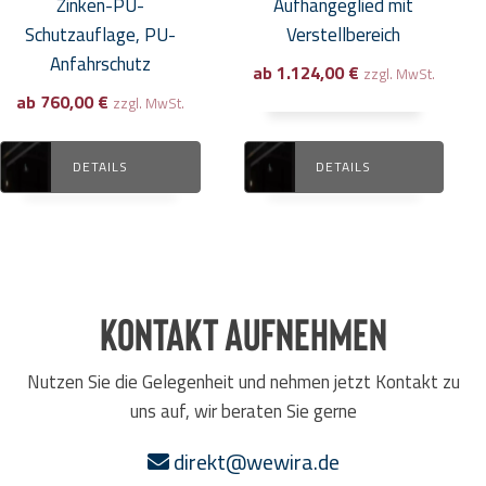
Zinken-PU-
Aufhängeglied mit
werden
werden
Schutzauflage, PU-
Verstellbereich
Anfahrschutz
ab
1.124,00
€
zzgl. MwSt.
ab
760,00
€
zzgl. MwSt.
DETAILS
DETAILS
Kontakt aufnehmen
Nutzen Sie die Gelegenheit und nehmen jetzt Kontakt zu
uns auf, wir beraten Sie gerne
direkt@wewira.de