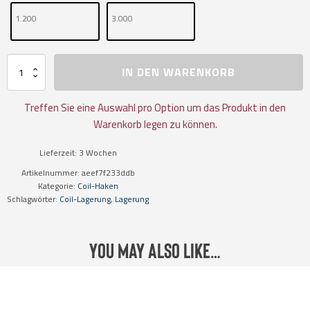
1.200
3.000
Coil-
IN DEN WARENKORB
Ständer
für
die
Treffen Sie eine Auswahl pro Option um das Produkt in den
dauerhafte
Warenkorb legen zu können.
Lagerung
Menge
Lieferzeit:
3 Wochen
Artikelnummer:
aeef7f233ddb
Kategorie:
Coil-Haken
Schlagwörter:
Coil-Lagerung
,
Lagerung
You may also like…