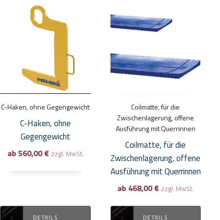
Dieses
Dieses
Produkt
Produkt
weist
weist
mehrere
mehrere
Varianten
Varianten
auf.
auf.
Die
Die
Optionen
Optionen
C-Haken, ohne Gegengewicht
Coilmatte, für die
können
können
Zwischenlagerung, offene
C-Haken, ohne
auf
auf
Ausführung mit Querrinnen
Gegengewicht
der
der
Coilmatte, für die
ab
560,00
€
Produktseite
Produktseite
zzgl. MwSt.
Zwischenlagerung, offene
gewählt
gewählt
Ausführung mit Querrinnen
werden
werden
ab
468,00
€
zzgl. MwSt.
DETAILS
DETAILS