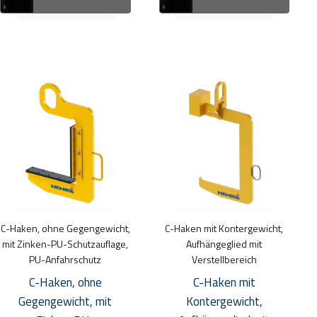
Dieses
Dieses
Produkt
Produkt
weist
weist
mehrere
mehrere
Varianten
Varianten
auf.
auf.
Die
Die
Optionen
Optionen
C-Haken, ohne Gegengewicht,
C-Haken mit Kontergewicht,
können
können
mit Zinken-PU-Schutzauflage,
Aufhängeglied mit
auf
auf
PU-Anfahrschutz
Verstellbereich
der
der
C-Haken, ohne
C-Haken mit
Produktseite
Produktseite
Gegengewicht, mit
Kontergewicht,
gewählt
gewählt