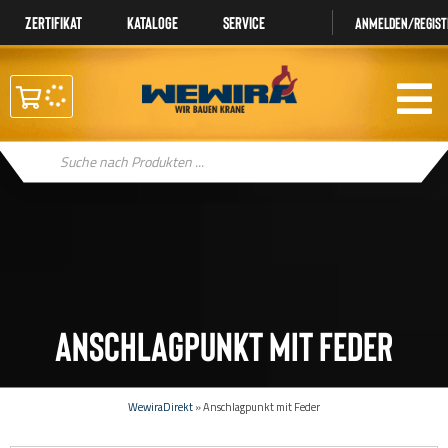
Zertifikat
Kataloge
Service
Anmelden/regist
Products
search
Anschlagpunkt mit Feder
WewiraDirekt
»
Anschlagpunkt mit Feder