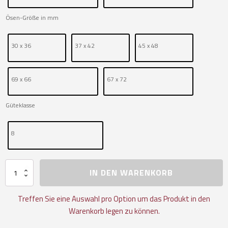
Ösen-Größe in mm
30 x 36
37 x 42
45 x 48
69 x 66
67 x 72
Güteklasse
8
Anschlagpunkt
IN DEN WARENKORB
mit
Feder
Menge
Treffen Sie eine Auswahl pro Option um das Produkt in den
Warenkorb legen zu können.