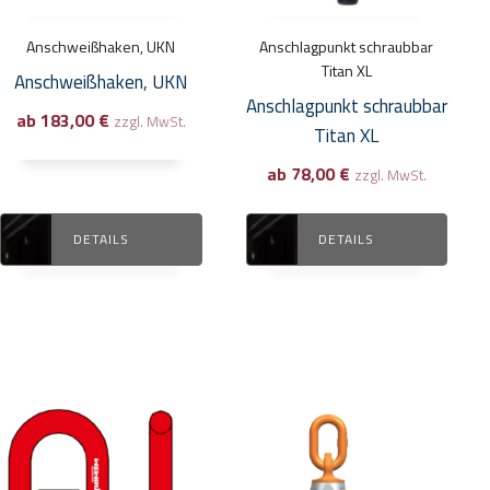
Die
Die
Optionen
Optionen
Anschweißhaken, UKN
Anschlagpunkt schraubbar
können
können
Titan XL
Anschweißhaken, UKN
auf
auf
Anschlagpunkt schraubbar
ab
183,00
€
der
der
zzgl. MwSt.
Titan XL
Produktseite
Produktseite
ab
78,00
€
zzgl. MwSt.
gewählt
gewählt
werden
werden
DETAILS
DETAILS
Dieses
Dieses
Produkt
Produkt
weist
weist
mehrere
mehrere