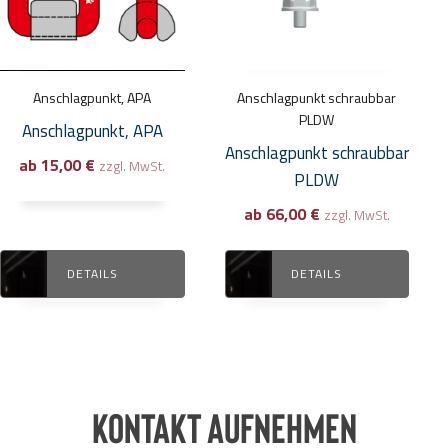
Varianten
Varianten
auf.
auf.
Die
Die
Optionen
Optionen
Anschlagpunkt, APA
Anschlagpunkt schraubbar
können
können
PLDW
Anschlagpunkt, APA
auf
auf
Anschlagpunkt schraubbar
ab
15,00
€
der
der
zzgl. MwSt.
PLDW
Produktseite
Produktseite
ab
66,00
€
zzgl. MwSt.
gewählt
gewählt
werden
werden
DETAILS
DETAILS
Kontakt aufnehmen