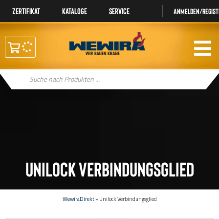
Zertifikat
Kataloge
Service
Anmelden/regist
Products
search
Unilock Verbindungsglied
WewiraDirekt
»
Unilock Verbindungsglied