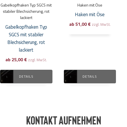
Optionen
Optionen
Gabelkopfhaken Typ SGCS mit
Haken mit Öse
können
können
stabiler Blechsicherung, rot
Haken mit Öse
auf
auf
lackiert
ab
51,00
€
der
der
zzgl. MwSt.
Gabelkopfhaken Typ
Produktseite
Produktseite
SGCS mit stabiler
gewählt
gewählt
Blechsicherung, rot
werden
werden
lackiert
ab
25,00
€
zzgl. MwSt.
DETAILS
DETAILS
Kontakt aufnehmen