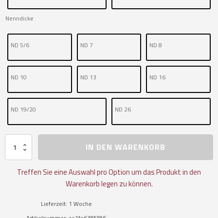
Nenndicke
ND 5/6
ND 7
ND 8
ND 10
ND 13
ND 16
ND 19/20
ND 26
Unilock
IN DEN WARENKORB
Verbindungsglied
Menge
Treffen Sie eine Auswahl pro Option um das Produkt in den
Warenkorb legen zu können.
Lieferzeit:
1 Woche
Artikelnummer:
ae1fe638f386