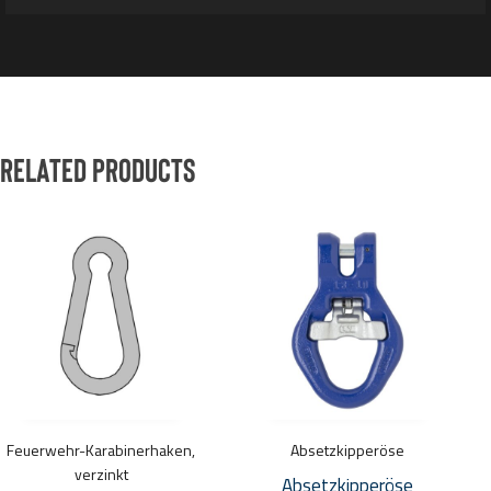
Related products
Dieses
Produkt
weist
mehrere
Varianten
auf.
Die
Optionen
Feuerwehr-Karabinerhaken,
Absetzkipperöse
können
verzinkt
Absetzkipperöse