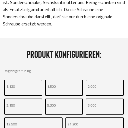
ist. Sonderschraube, Sechskantmutter und Beilag-scheiben sind
als Ersatzteilgarnitur erhältlich. Da die Schraube eine
Sonderschraube darstellt, darf sie nur durch eine originale
Schraube ersetzt werden.
Produkt konfigurieren:
Tragfähigkeit in kg
1.120
1.500
2.000
3.150
5.300
8.000
12.500
21.200