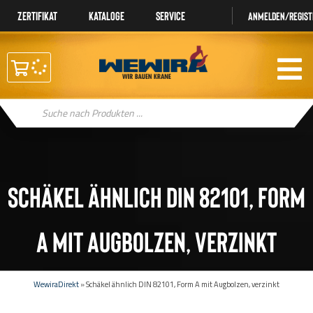
Zertifikat
Kataloge
Service
Anmelden/regist
Products
search
Schäkel ähnlich DIN 82101, Form
A mit Augbolzen, verzinkt
WewiraDirekt
»
Schäkel ähnlich DIN 82101, Form A mit Augbolzen, verzinkt