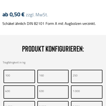
ab
0,50
€
zzgl. MwSt.
Schäkel ähnlich DIN 82101 Form A mit Augbolzen verzinkt.
Produkt konfigurieren:
Tragfähigkeit in kg
100
160
250
400
630
1.000