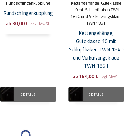
Rundschlingenkupplung
Kettengehänge, Güteklasse
können
können
10 mit Schlupfhaken TWN
Rundschlingenkupplung
auf
auf
1840 und Verkürzungsklaue
ab
30,00
€
TWN 1851
der
der
zzgl. MwSt.
Produktseite
Produktseite
Kettengehänge,
gewählt
gewählt
Güteklasse 10 mit
werden
werden
Schlupfhaken TWN 1840
und Verkürzungsklaue
TWN 1851
ab
154,00
€
zzgl. MwSt.
DETAILS
DETAILS
Dieses
Dieses