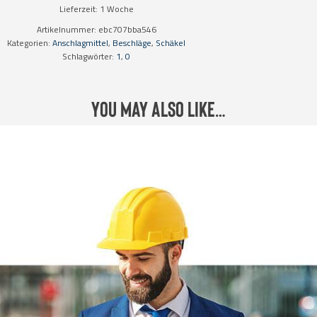
mit
Lieferzeit:
1 Woche
Augbolzen,
verzinkt
Artikelnummer:
ebc707bba546
Menge
Kategorien:
Anschlagmittel
,
Beschläge
,
Schäkel
Schlagwörter:
1
,
0
You may also like…