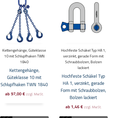
Produkt
Produkt
weist
weist
mehrere
mehrere
Varianten
Varianten
auf.
auf.
Die
Die
Optionen
Optionen
Kettengehänge, Güteklasse
Hochfeste Schäkel Typ HA 1,
können
können
10 mit Schlupfhaken TWN
verzinkt, gerade Form mit
auf
auf
1840
Schraubbolzen, Bolzen
lackiert
der
der
Kettengehänge,
Produktseite
Produktseite
Hochfeste Schäkel Typ
Güteklasse 10 mit
gewählt
gewählt
HA 1, verzinkt, gerade
Schlupfhaken TWN 1840
werden
werden
Form mit Schraubbolzen,
ab
97,00
€
zzgl. MwSt.
Bolzen lackiert
ab
1,46
€
zzgl. MwSt.