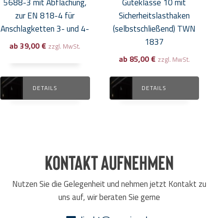
5688-3 mit Abflachung,
Güteklasse 10 mit
gewählt
gewählt
zur EN 818-4 für
Sicherheitslasthaken
werden
werden
Anschlagketten 3- und 4-
(selbstschließend) TWN
1837
ab
39,00
€
zzgl. MwSt.
ab
85,00
€
zzgl. MwSt.
DETAILS
DETAILS
Kontakt aufnehmen
Nutzen Sie die Gelegenheit und nehmen jetzt Kontakt zu
uns auf, wir beraten Sie gerne