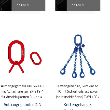
DETAILS
DETAILS
Dieses
Dieses
Produkt
Produkt
weist
weist
mehrere
mehrere
Varianten
Varianten
auf.
auf.
Die
Die
Optionen
Optionen
Aufhängegarnitur DIN 5688-3
Kettengehänge, Güteklasse
können
können
mit Abflachung, zur EN 818-4
10 mit Sicherheitslasthaken
auf
auf
für Anschlagketten 3- und 4-
(selbstschließend) TWN 1837
der
der
Aufhängegarnitur DIN
Kettengehänge,
Produktseite
Produktseite