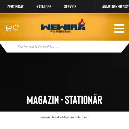
Zertifikat
Kataloge
Service
Anmelden/regist
Products
search
Magazin - Stationär
WewiraDirekt
»
Magazin - Stationär