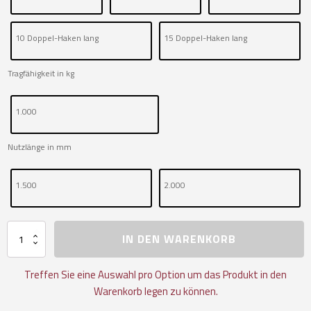
10 Doppel-Haken lang
15 Doppel-Haken lang
Tragfähigkeit in kg
1.000
Nutzlänge in mm
1.500
2.000
Magazin
IN DEN WARENKORB
-
Stationär
Menge
Treffen Sie eine Auswahl pro Option um das Produkt in den
Warenkorb legen zu können.