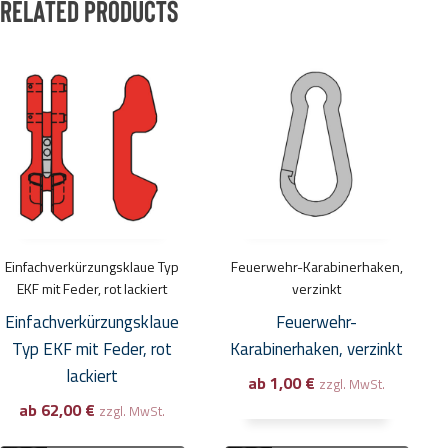
Related products
Dieses
Dieses
Produkt
Produkt
weist
weist
mehrere
mehrere
Varianten
Varianten
auf.
auf.
Die
Die
Optionen
Optionen
Einfachverkürzungsklaue Typ
Feuerwehr-Karabinerhaken,
können
können
EKF mit Feder, rot lackiert
verzinkt
auf
auf
Einfachverkürzungsklaue
Feuerwehr-
der
der
Typ EKF mit Feder, rot
Karabinerhaken, verzinkt
Produktseite
Produktseite
lackiert
ab
1,00
€
zzgl. MwSt.
gewählt
gewählt
ab
62,00
€
zzgl. MwSt.
werden
werden